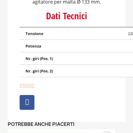
agitatore per malta Ø 133 mm.
Dati Tecnici
Tensione
22
Potenza
Nr. giri (Pos. 1)
Nr. giri (Pos. 2)





POTREBBE ANCHE PIACERTI