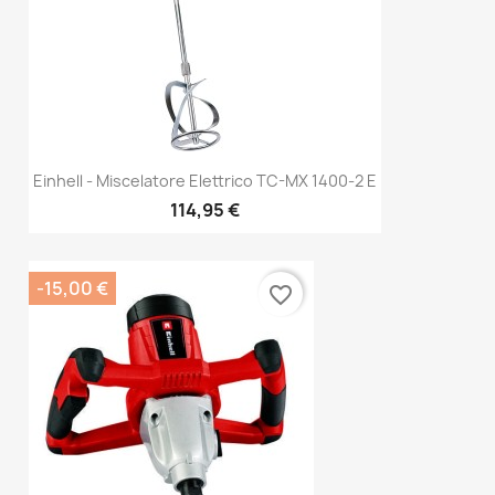
Einhell - Miscelatore Elettrico TC-MX 1400-2 E
114,95 €
-15,00 €
favorite_border