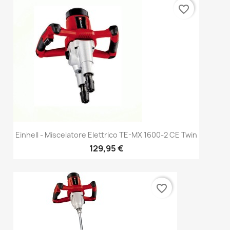
favorite_border
Einhell - Miscelatore Elettrico TE-MX 1600-2 CE Twin
129,95 €
favorite_border