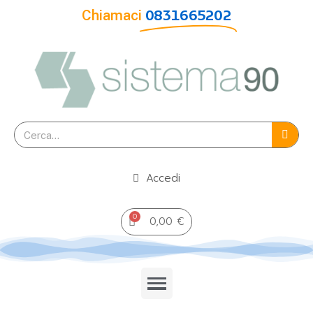
Chiamaci
0831665202
Accedi
0,00 €