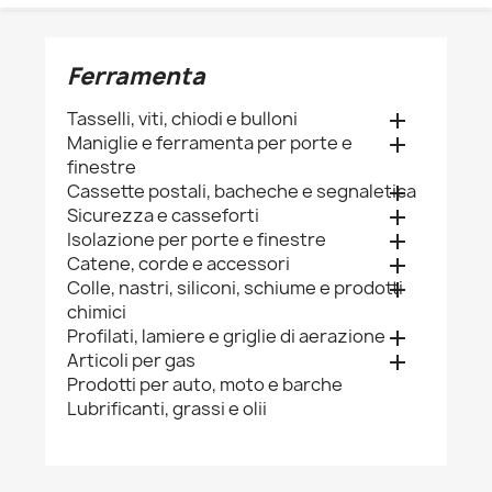
Ferramenta
Tasselli, viti, chiodi e bulloni

Maniglie e ferramenta per porte e

finestre
Cassette postali, bacheche e segnaletica

Sicurezza e casseforti

Isolazione per porte e finestre

Catene, corde e accessori

Colle, nastri, siliconi, schiume e prodotti

chimici
Profilati, lamiere e griglie di aerazione

Articoli per gas

Prodotti per auto, moto e barche
Lubrificanti, grassi e olii