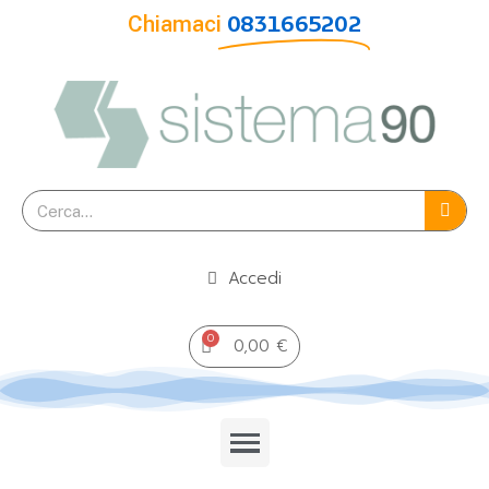
Chiamaci
0831665202
Accedi
0,00 €