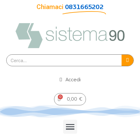
Chiamaci
0831665202
Accedi
0,00 €