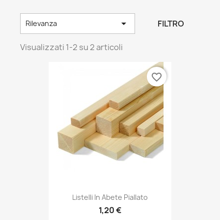

FILTRO
Rilevanza
Visualizzati 1-2 su 2 articoli
favorite_border
Listelli In Abete Piallato
1,20 €