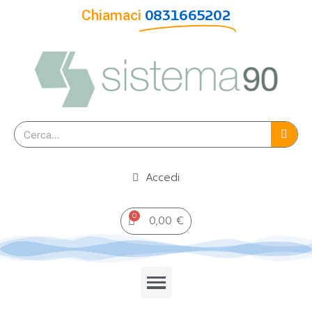
Chiamaci
0831665202
Accedi
0,00 €