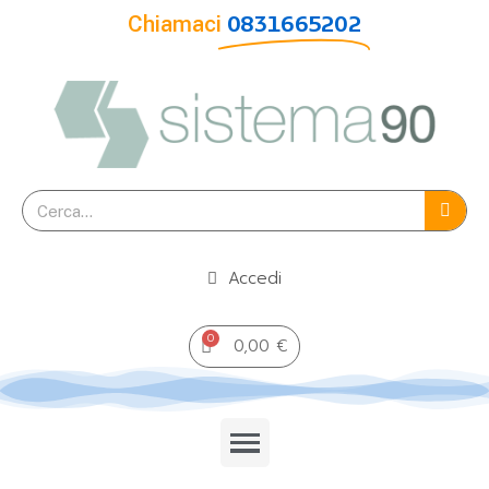
Chiamaci
0831665202
Accedi
0,00 €