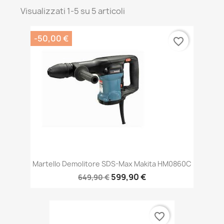
Visualizzati 1-5 su 5 articoli
-50,00 €
favorite_border
Martello Demolitore SDS-Max Makita HM0860C
599,90 €
649,90 €
favorite_border