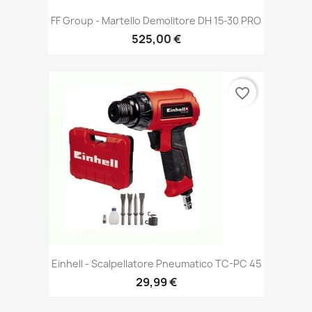
FF Group - Martello Demolitore DH 15-30 PRO
525,00 €
favorite_border
Einhell - Scalpellatore Pneumatico TC-PC 45
29,99 €