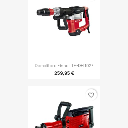
Demolitore Einhell TE-DH 1027
259,95 €
favorite_border