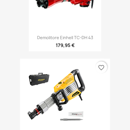
Demolitore Einhell TC-DH 43
179,95 €
favorite_border