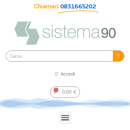
Chiamaci
0831665202
Accedi
0,00 €