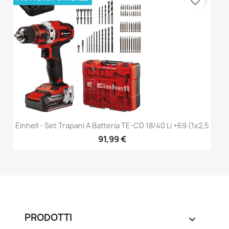
favorite_border
Einhell - Set Trapani A Batteria TE-CD 18/40 Li +69 (1x2,5
91,99 €
PRODOTTI
