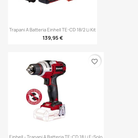
Trapani A Batteria Einhell TE-CD 18/2 Li Kit
139,95 €
favorite_border
Einhell - Trapani A Batteria TE-CD 18 Li E-Solo