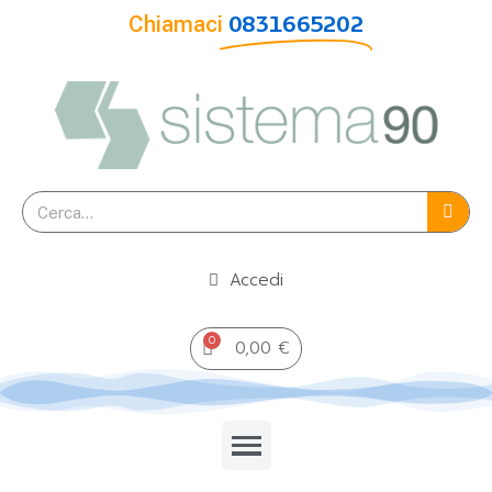
Chiamaci
0831665202
Accedi
0,00 €