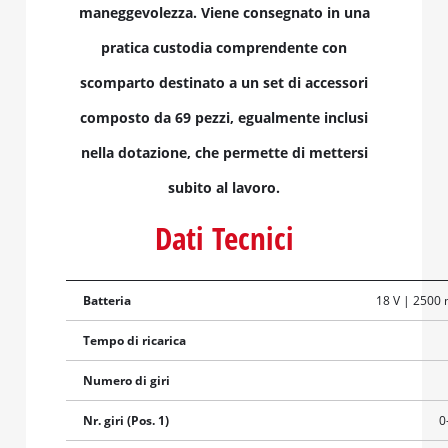
maneggevolezza. Viene consegnato in una
pratica custodia comprendente con
scomparto destinato a un set di accessori
composto da 69 pezzi, egualmente inclusi
nella dotazione, che permette di mettersi
subito al lavoro.
Dati Tecnici
Batteria
18 V | 2500 
Tempo di ricarica
Numero di giri
Nr. giri (Pos. 1)
0