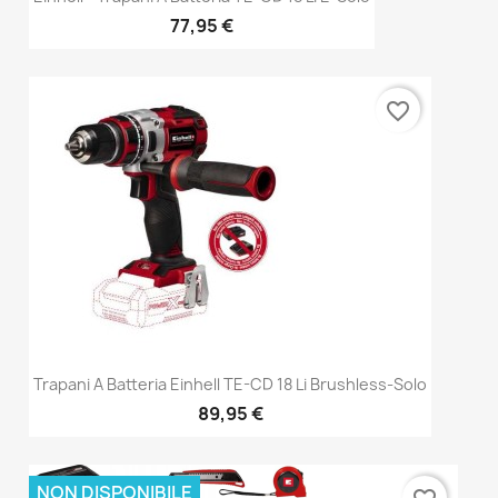
77,95 €
favorite_border
Trapani A Batteria Einhell TE-CD 18 Li Brushless-Solo
89,95 €
NON DISPONIBILE