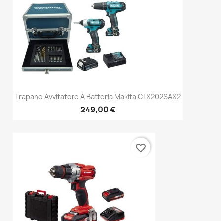
Trapano Avvitatore A Batteria Makita CLX202SAX2
249,00 €
favorite_border