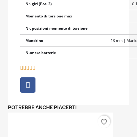
Nr. giri (Pos. 3)
0-
Momento di torsione max
Nr. posizioni momento di torsione
Mandrino
13 mm | Manico
Numero batterie





POTREBBE ANCHE PIACERTI
favorite_border