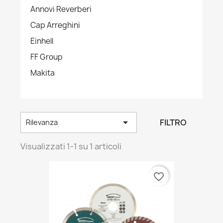
Annovi Reverberi
Cap Arreghini
Einhell
FF Group
Makita

FILTRO
Rilevanza
Visualizzati 1-1 su 1 articoli
favorite_border