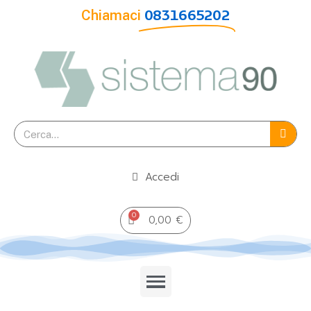
Chiamaci
0831665202
Accedi
0,00 €