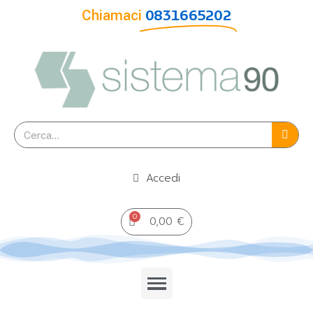
Chiamaci
0831665202
Accedi
0,00 €