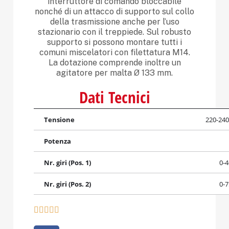
interruttore di comando bloccabile
nonché di un attacco di supporto sul collo
della trasmissione anche per l’uso
stazionario con il treppiede. Sul robusto
supporto si possono montare tutti i
comuni miscelatori con filettatura M14.
La dotazione comprende inoltre un
agitatore per malta Ø 133 mm.
Dati Tecnici
Tensione
220-240
Potenza
Nr. giri (Pos. 1)
0-
Nr. giri (Pos. 2)
0-




