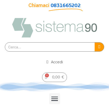
Chiamaci
0831665202
Accedi
0,00 €