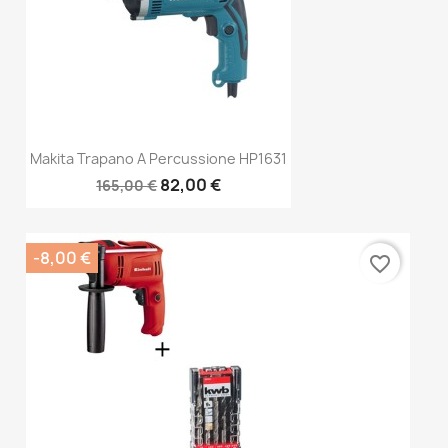
Makita Trapano A Percussione HP1631
82,00 €
165,00 €
-8,00 €
favorite_border