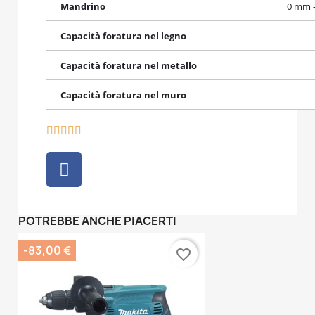
Mandrino
0 mm 
Capacità foratura nel legno
Capacità foratura nel metallo
Capacità foratura nel muro





POTREBBE ANCHE PIACERTI
-83,00 €
favorite_border