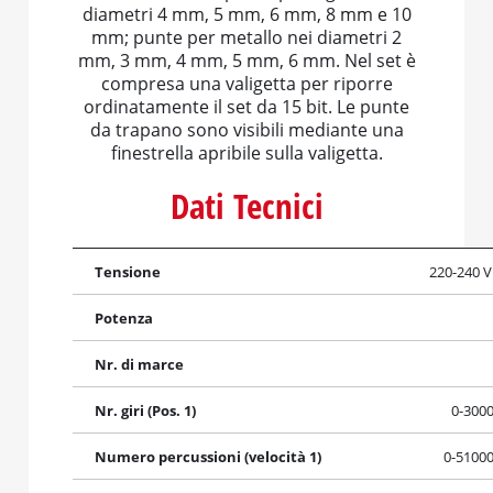
diametri 4 mm, 5 mm, 6 mm, 8 mm e 10
mm; punte per metallo nei diametri 2
mm, 3 mm, 4 mm, 5 mm, 6 mm. Nel set è
compresa una valigetta per riporre
ordinatamente il set da 15 bit. Le punte
da trapano sono visibili mediante una
finestrella apribile sulla valigetta.
Dati Tecnici
Tensione
220-240 V
Potenza
Nr. di marce
Nr. giri (Pos. 1)
0-300
Numero percussioni (velocità 1)
0-5100