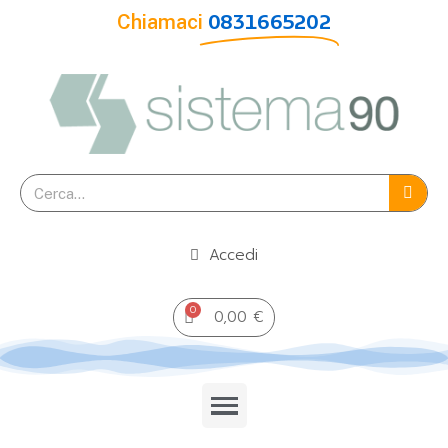
Chiamaci
0831665202
Accedi
0,00 €