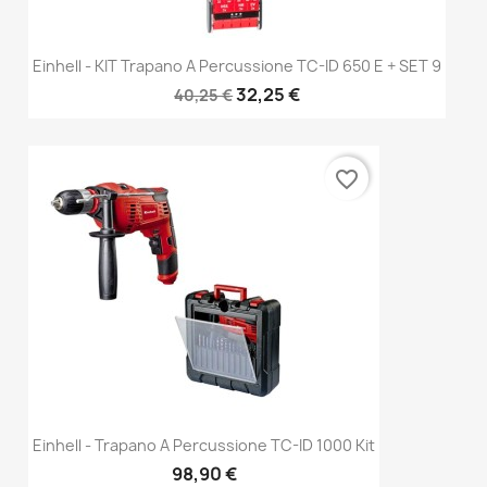
Einhell - KIT Trapano A Percussione TC-ID 650 E + SET 9
32,25 €
40,25 €
favorite_border
Einhell - Trapano A Percussione TC-ID 1000 Kit
98,90 €