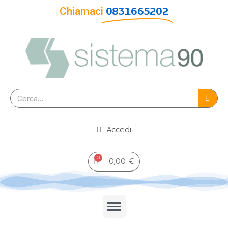
Chiamaci
0831665202
Accedi
0,00 €