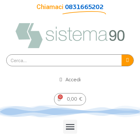
Chiamaci
0831665202
Accedi
0,00 €