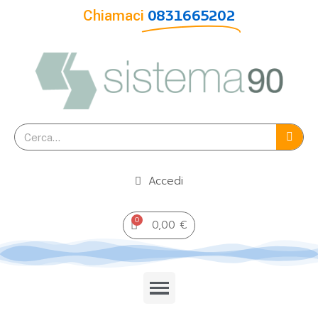
Chiamaci
0831665202
Accedi
0,00 €