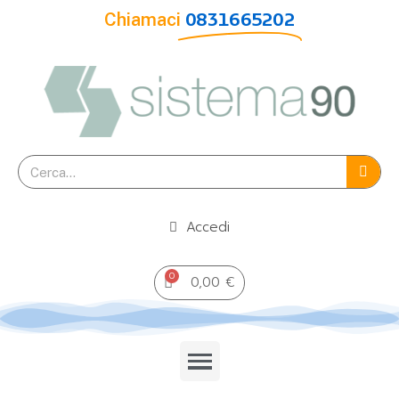
Chiamaci
0831665202
Accedi
0,00 €