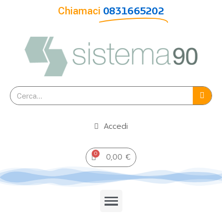
Chiamaci
0831665202
Accedi
0,00 €