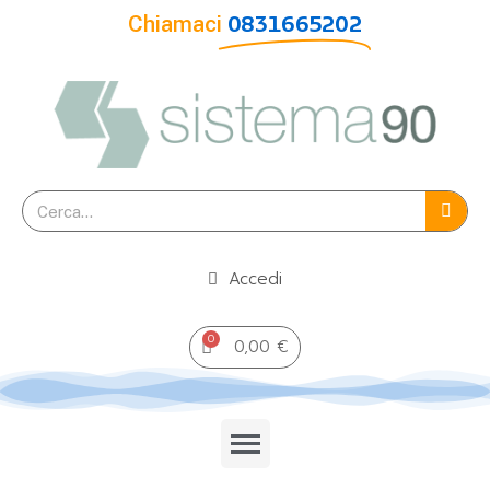
Chiamaci
0831665202
Accedi
0,00 €