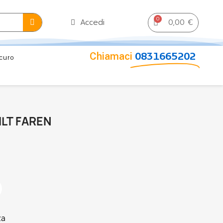
0,00 €
Accedi
Chiamaci
0831665202
curo
LT FAREN
za