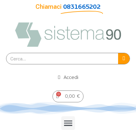
Chiamaci
0831665202
Accedi
0,00 €