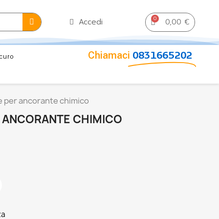
0,00 €
Accedi
Chiamaci
0831665202
curo
e per ancorante chimico
 ANCORANTE CHIMICO
za