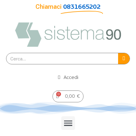
Chiamaci
0831665202
Accedi
0,00 €