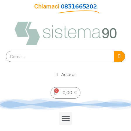
Chiamaci
0831665202
Accedi
0,00 €