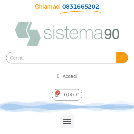
Chiamaci
0831665202
Accedi
0,00 €