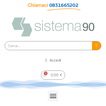
Chiamaci
0831665202
Accedi
0,00 €