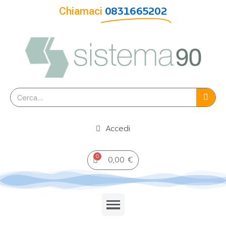
Chiamaci
0831665202
Accedi
0,00 €