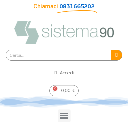
Chiamaci
0831665202
Accedi
0,00 €