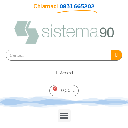
Chiamaci
0831665202
Accedi
0,00 €