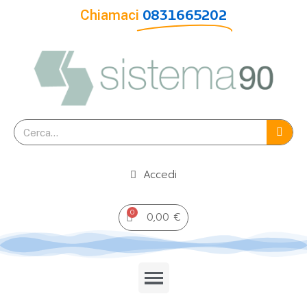
Chiamaci
0831665202
Accedi
0,00 €