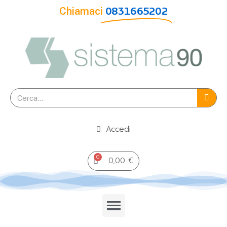
Chiamaci
0831665202
Accedi
0,00 €